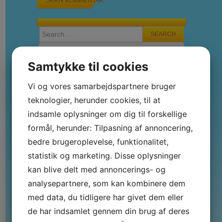
Search for:
Samtykke til cookies
Vi og vores samarbejdspartnere bruger
Seneste indlæg
teknologier, herunder cookies, til at
indsamle oplysninger om dig til forskellige
Skræddersy din indretning med en
formål, herunder: Tilpasning af annoncering,
bordplade efter mål
bedre brugeroplevelse, funktionalitet,
Find den perfekte anlægsgartner i
Nordsjælland til din drømmehave
statistik og marketing. Disse oplysninger
Få professionel hjælp af en
kan blive delt med annoncerings- og
anlægsgartner i Slagelse til din
analysepartnere, som kan kombinere dem
drømmehave
med data, du tidligere har givet dem eller
Sådan finder du det bedste
de har indsamlet gennem din brug af deres
autoværksted i Ringkøbing