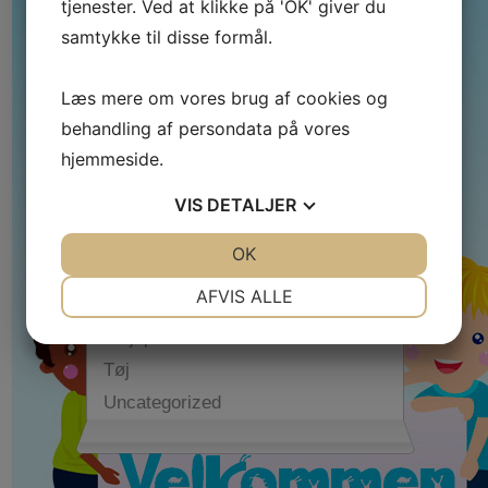
tjenester. Ved at klikke på 'OK' giver du
Professionel tandpleje i Odense
sikrer sundhed og smil for hele
samtykke til disse formål.
familien
Læs mere om vores brug af cookies og
behandling af persondata på vores
hjemmeside.
Kategorier
VIS
DETALJER
Babyudstyr
JA
NEJ
OK
JA
NEJ
Diverse
NØDVENDIGE
PRÆFERENCER
AFVIS ALLE
Legetøj
JA
NEJ
JA
NEJ
Plejeprodukter
MARKETING
STATISTIK
Tøj
Uncategorized