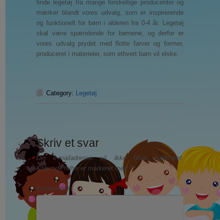
finde legetøj fra mange forskellige producenter og
mærker blandt vores udvalg, som er inspirerende
og funktionelt for børn i alderen fra 0-4 år. Legetøj
skal være spændende for børnene, og derfor er
vores udvalg prydet med flotte farver og former,
produceret i materieler, som ethvert barn vil elske.
Category:
Legetøj
Skriv et svar
Din e-mailadresse vil ikke blive publiceret.
Krævede felter er markeret med
*
Kommentar