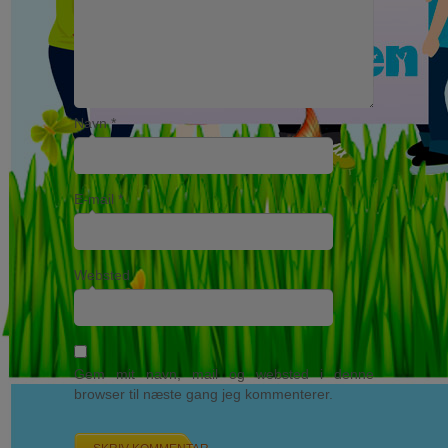
Navn
*
E-mail
*
Websted
Gem mit navn, mail og websted i denne
browser til næste gang jeg kommenterer.