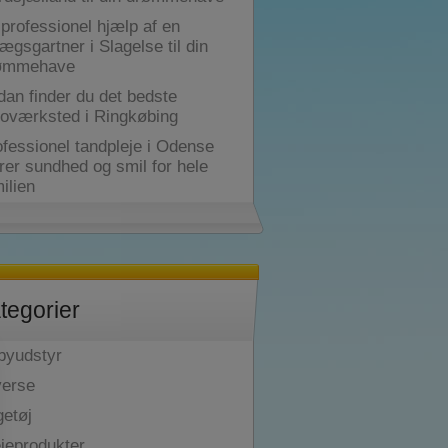
professionel hjælp af en
ægsgartner i Slagelse til din
ømmehave
dan finder du det bedste
toværksted i Ringkøbing
fessionel tandpleje i Odense
rer sundhed og smil for hele
ilien
tegorier
byudstyr
verse
getøj
ejeprodukter