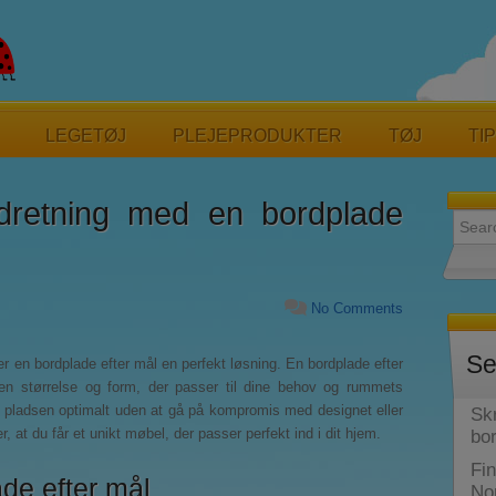
LEGETØJ
PLEJEPRODUKTER
TØJ
TI
dretning med en bordplade
Search
No Comments
Se
 er en bordplade efter mål en perfekt løsning. En bordplade efter
den størrelse og form, der passer til dine behov og rummets
e pladsen optimalt uden at gå på kompromis med designet eller
Sk
r, at du får et unikt møbel, der passer perfekt ind i dit hjem.
bor
Fin
de efter mål
No