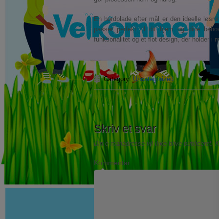
En bordplade efter mål er den ideelle løsni
passer perfekt til dit hjem og dine beho
funktionalitet og et flot design, der holder i 
Category:
Uncategorized
Skriv et svar
Din e-mailadresse vil ikke blive publiceret.
K
Kommentar