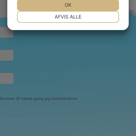
JA
NEJ
OK
JA
NEJ
NØDVENDIGE
PRÆFERENCER
AFVIS ALLE
JA
NEJ
JA
NEJ
MARKETING
STATISTIK
browser til næste gang jeg kommenterer.