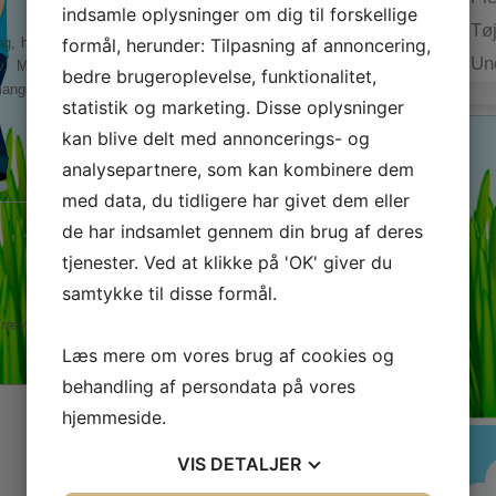
indsamle oplysninger om dig til forskellige
Tø
formål, herunder: Tilpasning af annoncering,
ng, hvis du ønsker et personligt og skræddersyet resultat, der
Un
v. Med den rette bordplade efter mål får du både kvalitet,
bedre brugeroplevelse, funktionalitet,
mange år.
statistik og marketing. Disse oplysninger
kan blive delt med annoncerings- og
analysepartnere, som kan kombinere dem
med data, du tidligere har givet dem eller
de har indsamlet gennem din brug af deres
tjenester. Ved at klikke på 'OK' giver du
samtykke til disse formål.
rævede felter er markeret med
*
Læs mere om vores brug af cookies og
behandling af persondata på vores
hjemmeside.
VIS
DETALJER