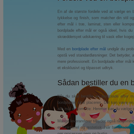
En af de største fordele ved at vælge en bo
tykkelse og finish, som matcher din stil o
efter mål i træ, laminat, sten eller kom
bordplade efter mål er også ideel, hvis du
skræddersyet udskæring til vask eller koge
Med en
bordplade efter mål
undgår du probl
opstå ved standardløsninger. Det betyder, at
mere professionelt. En bordplade efter mål 
et eksklusivt og tilpasset udtryk.
Sådan bestiller du en 
Når du skal bestille en bordplade efter m
bordpladen skal placeres. Det kan være en g
alle mål er korrekte. Herefter kan du vælge d
Mange leverandører tilbyder også rådgivning 
er funktionel og æstetisk. Når bordpladen e
gør processen nem og hurtig.