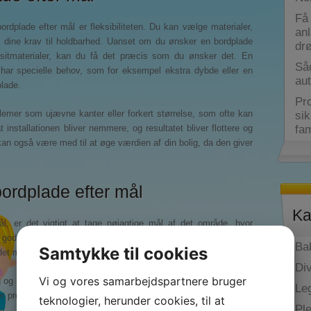
Få 
rdplade efter mål er fleksibiliteten. Du kan vælge materialer,
anl
g dine krav til holdbarhed. Uanset om du ønsker en bordplade
dr
positmaterialer, kan du få det præcis som du ønsker det. En
Så
 har specielle behov, som for eksempel ekstra dybde eller en
au
plade.
Pro
emer som ujævne kanter eller forkert størrelse, som ofte kan
sik
 installationen bliver nemmere, og resultatet bliver flottere og
fam
kan også være med til at øge værdien af din bolig, da den giver
bordplade efter mål
Ka
ål, er det vigtigt at tage nøjagtige mål af det område, hvor
od idé at få hjælp fra en professionel, så du er sikker på, at
Ba
Samtykke til cookies
et materiale og den finish, der passer til dine ønsker.
Di
Vi og vores samarbejdspartnere bruger
og hjælp til design, så du får en bordplade efter mål, der både
Le
r produceret, leveres den som regel klar til montering, hvilket
teknologier, herunder cookies, til at
Pl