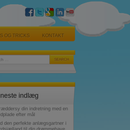
PS OG TRICKS
KONTAKT
 for:
neste indlæg
ræddersy din indretning med en
dplade efter mål
d den perfekte anlægsgartner i
rdsjælland til din drømmehave